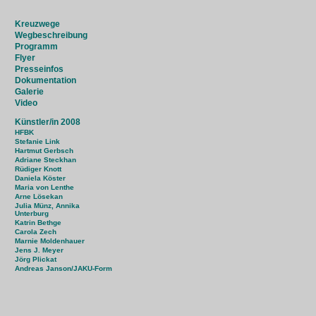
Kreuzwege
Wegbeschreibung
Programm
Flyer
Presseinfos
Dokumentation
Galerie
Video
Künstler/in 2008
HFBK
Stefanie Link
Hartmut Gerbsch
Adriane Steckhan
Rüdiger Knott
Daniela Köster
Maria von Lenthe
Arne Lösekan
Julia Münz, Annika
Unterburg
Katrin Bethge
Carola Zech
Marnie Moldenhauer
Jens J. Meyer
Jörg Plickat
Andreas Janson/JAKU-Form